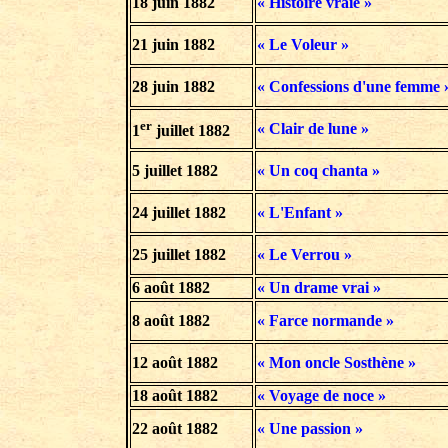
18 juin 1882
« Histoire vraie »
21 juin 1882
« Le Voleur »
28 juin 1882
« Confessions d'une femme 
er
« Clair de lune »
1
juillet 1882
5 juillet 1882
« Un coq chanta »
24 juillet 1882
« L'Enfant »
25 juillet 1882
« Le Verrou »
6 août 1882
« Un drame vrai »
8 août 1882
« Farce normande »
12 août 1882
« Mon oncle Sosthène »
18 août 1882
« Voyage de noce »
22 août 1882
« Une passion »