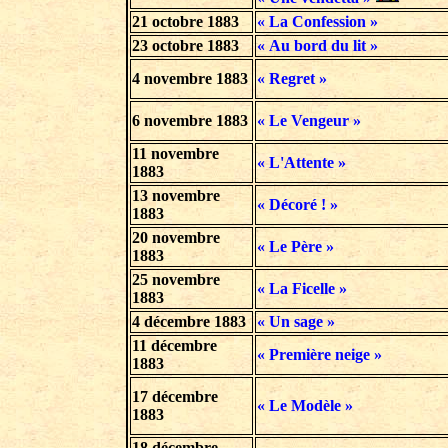
21 octobre 1883
« La Confession »
23 octobre 1883
« Au bord du lit »
4 novembre 1883
« Regret »
6 novembre 1883
« Le Vengeur »
11 novembre
« L'Attente »
1883
13 novembre
« Décoré ! »
1883
20 novembre
« Le Père »
1883
25 novembre
« La Ficelle »
1883
4 décembre 1883
« Un sage »
11 décembre
« Première neige »
1883
17 décembre
« Le Modèle »
1883
18 décembre