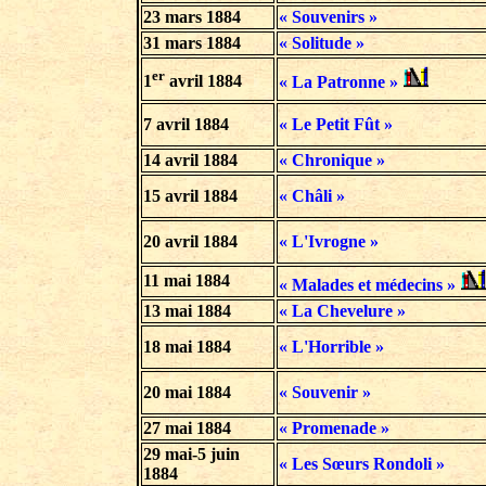
23 mars 1884
« Souvenirs »
31 mars 1884
« Solitude »
er
1
avril 1884
« La Patronne »
7 avril 1884
« Le Petit Fût »
14 avril 1884
« Chronique »
15 avril 1884
« Châli »
20 avril 1884
« L'Ivrogne »
11 mai 1884
« Malades et médecins »
13 mai 1884
« La Chevelure »
18 mai 1884
« L'Horrible »
20 mai 1884
« Souvenir »
27 mai 1884
« Promenade »
29 mai-5 juin
« Les Sœurs Rondoli »
1884