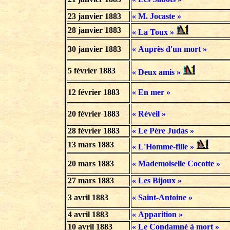
23 janvier 1883
« M. Jocaste »
28 janvier 1883
« La Toux »
30 janvier 1883
« Auprès d'un mort »
5 février 1883
« Deux amis »
12 février 1883
« En mer »
20 février 1883
« Réveil »
28 février 1883
« Le Père Judas »
13 mars 1883
« L'Homme-fille »
20 mars 1883
« Mademoiselle Cocotte »
27 mars 1883
« Les Bijoux »
3 avril 1883
« Saint-Antoine »
4 avril 1883
« Apparition »
10 avril 1883
« Le Condamné à mort »