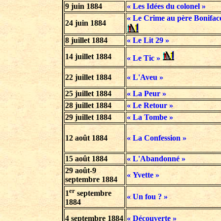
9 juin 1884
« Les Idées du colonel »
« Le Crime au père Bonifac
24 juin 1884
8 juillet 1884
« Le Lit 29 »
14 juillet 1884
« Le Tic »
22 juillet 1884
« L'Aveu »
25 juillet 1884
« La Peur »
28 juillet 1884
« Le Retour »
29 juillet 1884
« La Tombe »
12 août 1884
« La Confession »
15 août 1884
« L'Abandonné »
29 août-9
« Yvette »
septembre 1884
er
1
septembre
« Un fou ? »
1884
4 septembre 1884
« Découverte »