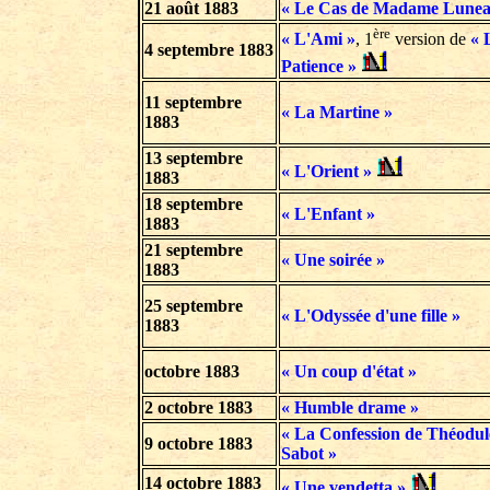
21 août 1883
« Le Cas de Madame Lunea
ère
« L'Ami »
, 1
version de
« 
4 septembre 1883
Patience »
11 septembre
« La Martine »
1883
13 septembre
« L'Orient »
1883
18 septembre
« L'Enfant »
1883
21 septembre
« Une soirée »
1883
25 septembre
« L'Odyssée d'une fille »
1883
octobre 1883
« Un coup d'état »
2 octobre 1883
« Humble drame »
« La Confession de Théodul
9 octobre 1883
Sabot »
14 octobre 1883
« Une vendetta »