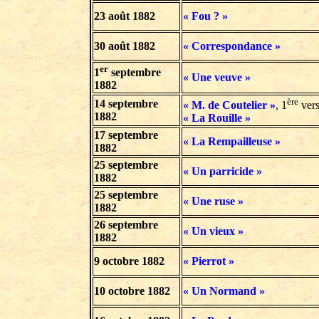
23 août 1882
« Fou ? »
30 août 1882
« Correspondance »
er
1
septembre
« Une veuve »
1882
ère
14 septembre
« M. de Coutelier »
, 1
vers
1882
« La Rouille »
17 septembre
« La Rempailleuse »
1882
25 septembre
« Un parricide »
1882
25 septembre
« Une ruse »
1882
26 septembre
« Un vieux »
1882
9 octobre 1882
« Pierrot »
10 octobre 1882
« Un Normand »