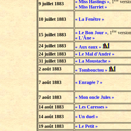
ère
« Miss Hastings »
, 1
versio
9 juillet 1883
« Miss Harriet »
10 juillet 1883
« La Fenêtre »
ère
« Le Bon Jour »
, 1
version
15 juillet 1883
« L'Âne »
24 juillet 1883
« Aux eaux »
24 juillet 1883
« Le Mal d'André »
31 juillet 1883
« La Moustache »
2 août 1883
« Tombouctou »
7 août 1883
« Enragée ? »
7 août 1883
« Mon oncle Jules »
14 août 1883
« Les Caresses »
14 août 1883
« Un duel »
19 août 1883
« Le Petit »