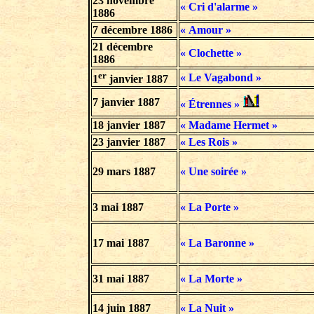
23 novembre
« Cri d'alarme »
1886
7 décembre 1886
« Amour »
21 décembre
« Clochette »
1886
er
« Le Vagabond »
1
janvier
1887
7 janvier 1887
« Étrennes »
18 janvier 1887
« Madame Hermet »
23 janvier 1887
« Les Rois »
29 mars 1887
« Une soirée »
3 mai 1887
« La Porte »
17 mai 1887
« La Baronne »
31 mai 1887
« La Morte »
14 juin 1887
« La Nuit »