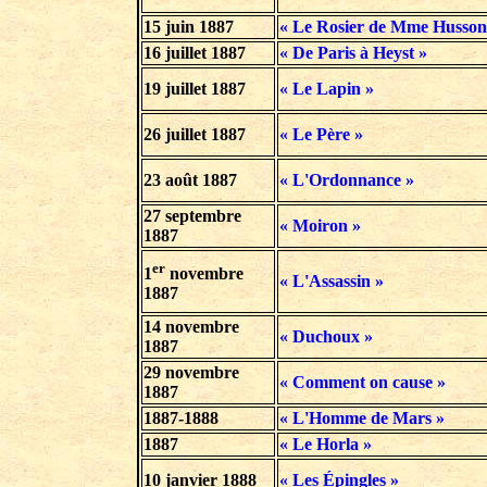
15 juin 1887
« Le Rosier de Mme Husson
16 juillet 1887
« De Paris à Heyst »
19 juillet 1887
« Le Lapin »
26 juillet 1887
« Le Père »
23 août 1887
« L'Ordonnance »
27 septembre
« Moiron »
1887
er
1
novembre
« L'Assassin »
1887
14 novembre
« Duchoux »
1887
29 novembre
« Comment on cause »
1887
1887-1888
« L'Homme de Mars »
1887
« Le Horla »
10 janvier
1888
« Les Épingles »