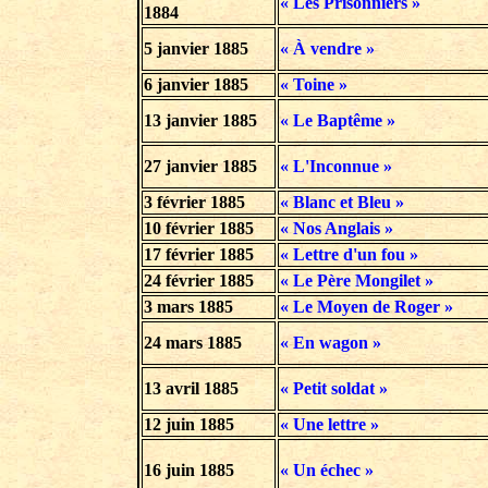
« Les Prisonniers »
1884
5 janvier
1885
« À vendre »
6 janvier 1885
« Toine »
13 janvier 1885
« Le Baptême »
27 janvier 1885
« L'Inconnue »
3 février 1885
« Blanc et Bleu »
10 février 1885
« Nos Anglais »
17 février 1885
« Lettre d'un fou »
24 février 1885
« Le Père Mongilet »
3 mars 1885
« Le Moyen de Roger »
24 mars 1885
« En wagon »
13 avril 1885
« Petit soldat »
12 juin 1885
« Une lettre »
16 juin 1885
« Un échec »