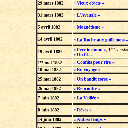
29 mars 1882
« Vieux objets »
31 mars 1882
« L'Aveugle »
5 avril 1882
« Magnétisme »
14 avril 1882
« La Roche aux guillemots »
ère
« Père inconnu »
, 1
versio
19 avril 1882
« Un fils »
er
« Conflits pour rire »
1
mai 1882
10 mai 1882
« En voyage »
25 mai 1882
« Un bandit corse »
26 mai 1882
« Rencontre »
7 juin 1882
« La Veillée »
8 juin 1882
« Rêves »
14 juin 1882
« Autres temps »