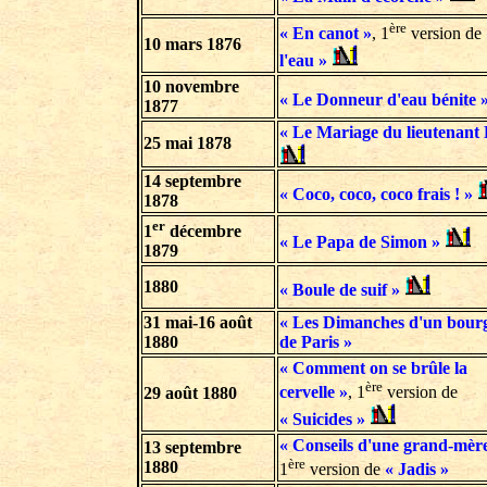
ère
« En canot »
, 1
version de
10 mars 1876
l'eau »
10 novembre
« Le Donneur d'eau bénite 
1877
« Le Mariage du lieutenant 
25 mai
1878
14 septembre
« Coco, coco, coco frais ! »
1878
er
1
décembre
« Le Papa de Simon »
1879
1880
« Boule de suif »
31 mai-16 août
« Les Dimanches d'un bourg
1880
de Paris »
« Comment on se brûle la
ère
cervelle »
, 1
version de
29 août 1880
« Suicides »
« Conseils d'une grand-mèr
13 septembre
ère
1880
1
version de
« Jadis »