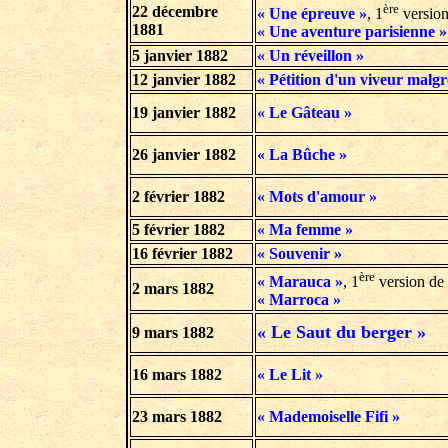
ère
22 décembre
« Une épreuve »
, 1
version
1881
« Une aventure parisienne »
5 janvier
1882
« Un réveillon »
12 janvier 1882
« Pétition d'un viveur malgré
19 janvier 1882
« Le Gâteau »
26 janvier 1882
« La Bûche »
2 février 1882
« Mots d'amour »
5 février 1882
« Ma femme »
16 février 1882
« Souvenir »
ère
« Marauca »
, 1
version de
2 mars 1882
« Marroca »
« Le Saut du berger »
9 mars 1882
16 mars 1882
« Le Lit »
23 mars 1882
« Mademoiselle Fifi »