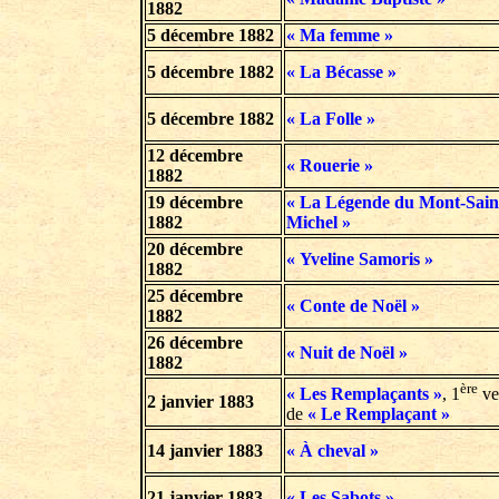
1882
5 décembre 1882
« Ma femme »
5 décembre 1882
« La Bécasse »
5 décembre 1882
« La Folle »
12 décembre
« Rouerie »
1882
19 décembre
« La Légende du Mont-Sain
1882
Michel »
20 décembre
« Yveline Samoris »
1882
25 décembre
« Conte de Noël »
1882
26 décembre
« Nuit de Noël »
1882
ère
« Les Remplaçants »
, 1
ve
2 janvier
1883
de
« Le Remplaçant »
14 janvier 1883
« À cheval »
21 janvier 1883
« Les Sabots »