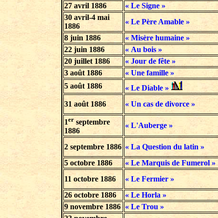
27 avril 1886
« Le Signe »
30 avril-4 mai
« Le Père Amable »
1886
8 juin 1886
« Misère humaine »
22 juin 1886
« Au bois »
20 juillet 1886
« Jour de fête »
3 août 1886
« Une famille »
5 août 1886
« Le Diable »
31 août 1886
« Un cas de divorce »
er
1
septembre
« L'Auberge »
1886
2 septembre 1886
« La Question du latin »
5 octobre 1886
« Le Marquis de Fumerol »
11 octobre 1886
« Le Fermier »
26 octobre 1886
« Le Horla »
9 novembre 1886
« Le Trou »