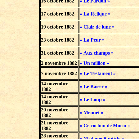
16 octobre 1882
« Le Pardon »
17 octobre 1882
« La Relique »
19 octobre 1882
« Clair de lune »
23 octobre 1882
« La Peur »
31 octobre 1882
« Aux champs »
2 novembre 1882
« Un million »
7 novembre 1882
« Le Testament »
14 novembre
« Le Baiser »
1882
14 novembre
« Le Loup »
1882
20 novembre
« Menuet »
1882
21 novembre
« Ce cochon de Morin »
1882
28 novembre
« Madame Baptiste »