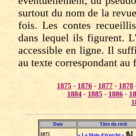
éventuellement, du pseud
surtout du nom de la revue
fois. Les contes recueilli
dans lequel ils figurent. 
accessible en ligne. Il suf
au texte correspondant au 
1875
-
1876
-
1877
-
1878
1884
-
1885
-
1886
-
1
1
Date
Titre du récit
1875
« La Main d'écorché »