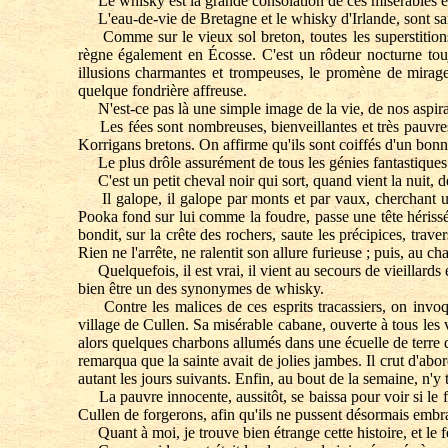
Le whisky est la grande consolation de ces misérables et,
L'eau-de-vie de Bretagne et le whisky d'Irlande, sont sans
Comme sur le vieux sol breton, toutes les superstitions c
règne également en Écosse. C'est un rôdeur nocturne touj
illusions charmantes et trompeuses, le promène de mirage 
quelque fondrière affreuse.
N'est-ce pas là une simple image de la vie, de nos aspirat
Les fées sont nombreuses, bienveillantes et très pauvres,
Korrigans bretons. On affirme qu'ils sont coiffés d'un bonn
Le plus drôle assurément de tous les génies fantastiques d
C'est un petit cheval noir qui sort, quand vient la nuit, d
Il galope, il galope par monts et par vaux, cherchant un 
Pooka fond sur lui comme la foudre, passe une tête hérissée 
bondit, sur la crête des rochers, saute les précipices, trav
Rien ne l'arrête, ne ralentit son allure furieuse ; puis, au 
Quelquefois, il est vrai, il vient au secours de vieillards
bien être un des synonymes de whisky.
Contre les malices de ces esprits tracassiers, on invoque 
village de Cullen. Sa misérable cabane, ouverte à tous les v
alors quelques charbons allumés dans une écuelle de terre q
remarqua que la sainte avait de jolies jambes. Il crut d'abo
autant les jours suivants. Enfin, au bout de la semaine, n'y
La pauvre innocente, aussitôt, se baissa pour voir si le for
Cullen de forgerons, afin qu'ils ne pussent désormais embrase
Quant à moi, je trouve bien étrange cette histoire, et le 