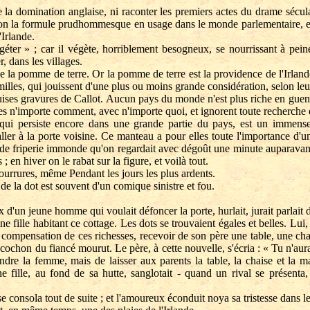
 la domination anglaise, ni raconter les premiers actes du drame séculai
lon la formule prudhommesque en usage dans le monde parlementaire, et
'Irlande.
r » ; car il végète, horriblement besogneux, se nourrissant à peine, 
, dans les villages.
a pomme de terre. Or la pomme de terre est la providence de l'Irlande
amilles, qui jouissent d'une plus ou moins grande considération, selon le
ises gravures de Callot. Aucun pays du monde n'est plus riche en gue
ues n'importe comment, avec n'importe quoi, et ignorent toute recherche 
ui persiste encore dans une grande partie du pays, est un immense 
ller à la porte voisine. Ce manteau a pour elles toute l'importance d'
t de friperie immonde qu'on regardait avec dégoût une minute auparavant
; en hiver on le rabat sur la figure, et voilà tout.
ourrures, même Pendant les jours les plus ardents.
la dot est souvent d'un comique sinistre et fou.
ux d'un jeune homme qui voulait défoncer la porte, hurlait, jurait parlait 
le habitant ce cottage. Les dots se trouvaient égales et belles. Lui, po
n compensation de ces richesses, recevoir de son père une table, une ch
ochon du fiancé mourut. Le père, à cette nouvelle, s'écria : « Tu n'auras
endre la femme, mais de laisser aux parents la table, la chaise et la m
une fille, au fond de sa hutte, sanglotait - quand un rival se présenta
e consola tout de suite ; et l'amoureux éconduit noya sa tristesse dans l