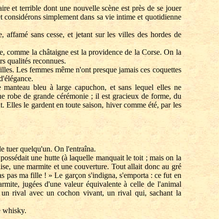
re et terrible dont une nouvelle scène est près de se jouer
 considérons simplement dans sa vie intime et quotidienne
affamé sans cesse, et jetant sur les villes des hordes de
, comme la châtaigne est la providence de la Corse. On la
urs qualités reconnues.
nilles. Les femmes même n'ont presque jamais ces coquettes
d'élégance.
manteau bleu à large capuchon, et sans lequel elles ne
une robe de grande cérémonie ; il est gracieux de forme, du
. Elles le gardent en toute saison, hiver comme été, par les
de tuer quelqu'un. On l'entraîna.
ssédait une hutte (à laquelle manquait le toit ; mais on la
aise, une marmite et une couverture. Tout allait donc au gré
 pas ma fille ! » Le garçon s'indigna, s'emporta : ce fut en
armite, jugées d'une valeur équivalente à celle de l'animal
, un rival avec un cochon vivant, un rival qui, sachant la
e whisky.