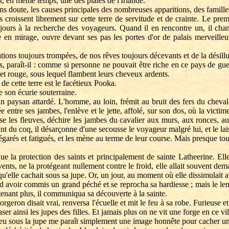
 en même temps, une des plaies de l'Irlande.
 doute, les causes principales des nombreuses apparitions, des familles
roissent librement sur cette terre de servitude et de crainte. Le prem
ours à la recherche des voyageurs. Quand il en rencontre un, il chan
en mirage, ouvre devant ses pas les portes d'or de palais merveilleux,
ions toujours trompées, de nos rêves toujours décevants et de la désill
 paraît-il : comme si personne ne pouvait être riche en ce pays de gueu
et rouge, sous lequel flambent leurs cheveux ardents.
e cette terre est le facétieux Pooka.
e son écurie souterraine.
paysan attardé. L'homme, au loin, frémit au bruit des fers du cheval-d
entre ses jambes, l'enlève et le jette, affolé, sur son dos, où la victime
erse les fleuves, déchire les jambes du cavalier aux murs, aux ronces, a
chant du coq, il désarçonne d'une secousse le voyageur malgré lui, et le la
 égarés et fatigués, et les mène au terme de leur course. Mais presque to
la protection des saints et principalement de sainte Latheerine. Elle é
ents, ne la protégeant nullement contre le froid, elle allait souvent de
u'elle cachait sous sa jupe. Or, un jour, au moment où elle dissimulait 
rd avoir commis un grand péché et se reprocha sa hardiesse ; mais le len
 tenant plus, il communiqua sa découverte à la sainte.
geron disait vrai, renversa l'écuelle et mit le feu à sa robe. Furieuse e
r ainsi les jupes des filles. Et jamais plus on ne vit une forge en ce vil
feu sous la jupe me paraît simplement une image honnête pour cacher une