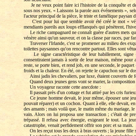
Je ne veux point faire ici l'histoire de la conquête et de
sous nos yeux. « Laissons la parole aux événements », se
l'acteur principal de la pièce, le triste et famélique paysan d
C'est pour lui que semble avoir été créé le mot « végéte
mendiants pareils aux loups efflanqués qui pénètrent, l'hiver
Le riche campagnard ne connaît guère d'autres mets que l
vénère ainsi qu'un sauveur, et on la classe par races, par f
Traverser l'Irlande, c'est se promener au milieu des exqu
toilettes paysannes qu'on rencontre partout. Elles sont vêt
Le signe caractéristique de leur habillement, signe q
consentiraient jamais à sortir de leur maison, même pour a
reste, se porte bien, et rend job, en une seconde, le paque
froids et la chaleur. En été, on rejette le capuchon sur le dos 
Ainsi jadis les chevaliers, par luxe, étaient couverts de f
Quand deux jeunes gens vont se marier, la composition de 
Un voyageur raconte cette anecdote :
Il passait près d'un cottage et fut attiré par les cris furie
Ce jeune homme devait, le jour même, épouser une jeune fil
pouvait réparer) et un cochon. Quant à elle, elle devait, e
des amants ; mais voilà que, le matin même du mariage, le c
vain. Alors on lui proposa une transaction ; c'était de pr
trépassé. Il refusa avec énergie, exigeant le tout. La je
catastrophe, venait perfidement offrir son porc et sa main.
On les reçut tous les deux à bras ouverts ; la jeune fille s