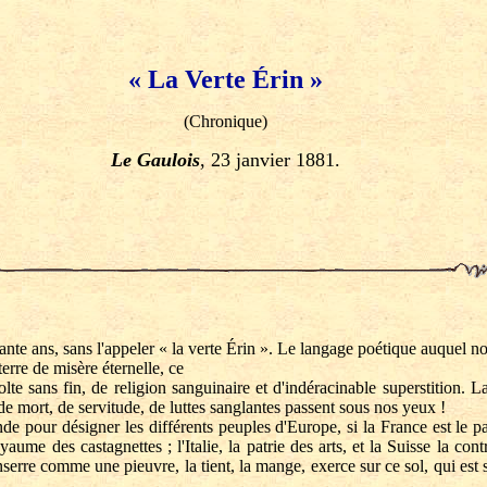
« La Verte Érin »
(Chronique)
Le Gaulois
, 23 janvier 1881.
ante ans, sans l'appeler « la verte Érin ». Le langage poétique auquel n
terre de misère éternelle, ce
sans fin, de religion sanguinaire et d'indéracinable superstition. L
de mort, de servitude, de luttes sanglantes passent sous nos yeux !
our désigner les différents peuples d'Europe, si la France est le pays 
aume des castagnettes ; l'Italie, la patrie des arts, et la Suisse la con
nserre comme une pieuvre, la tient, la mange, exerce sur ce sol, qui est 