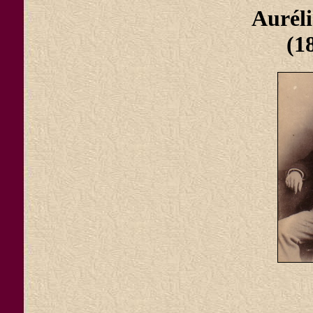
Aurél
(1