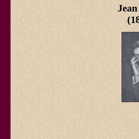
Jea
(1