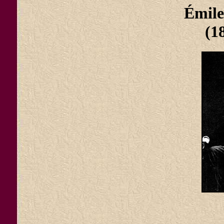
Émil
(1