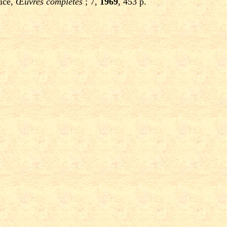
vice,
Œuvres complètes
; 7,
1969
, 453 p.