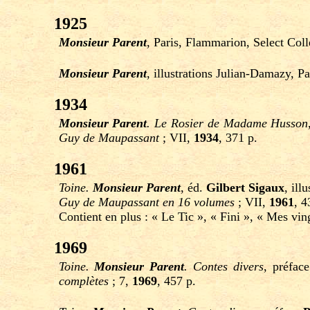
1925
Monsieur Parent
, Paris, Flammarion, Select Coll
Monsieur Parent
, illustrations Julian-Damazy, P
1934
Monsieur Parent
. Le Rosier de Madame Husson
Guy de Maupassant
; VII,
1934
, 371 p.
1961
Toine.
Monsieur Parent
, éd.
Gilbert Sigaux
, il
Guy de Maupassant en 16 volumes
; VII,
1961
, 4
Contient en plus : « Le Tic », « Fini », « Mes vin
1969
Toine.
Monsieur Parent
. Contes divers
, préfac
complètes
; 7,
1969
, 457 p.