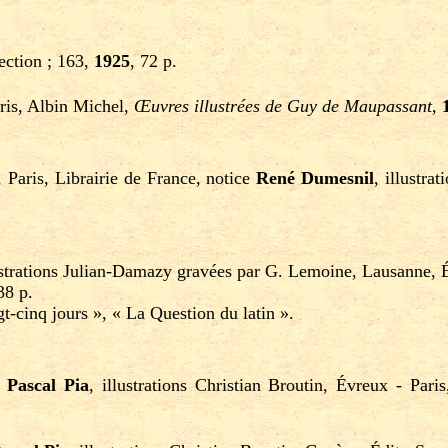
ection ; 163,
1925
, 72 p.
aris, Albin Michel,
Œuvres illustrées de Guy de Maupassant
,
, Paris, Librairie de France, notice
René Dumesnil
, illustra
lustrations Julian-Damazy gravées par G. Lemoine, Lausanne, 
38 p.
gt-cinq jours », « La Question du latin ».
e
Pascal Pia
, illustrations Christian Broutin, Évreux - Par