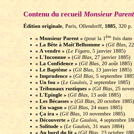
Contenu du recueil
Monsieur Parent
Édition originale
, Paris, Ollendorff,
1885
, 320 p.
ère
« Monsieur Parent »
(pour la 1
fois dans 
« La Bête à Maît'Belhomme »
(
Gil Blas
, 2
« A vendre »
(
Le Figaro
, 5 janvier 1885)
« L'Inconnue »
(
Gil Blas
, 27 janvier 1885)
« La Confidence »
(
Gil Blas
, 20 août 1885)
« Le Baptême »
(
Gil Blas
, 13 janvier 1885)
« Imprudence »
(
Gil Blas
, 5 septembre 1885
« Un fou »
(
Le Gaulois
, 2 septembre 1885)
« Tribunaux rustiques »
(
Gil Blas
, 25 nove
« L'Epingle »
(
Gil Blas
, 13 août 1885)
« Les Bécasses »
(
Gil Blas
, 20 octobre 1885
« En wagon »
(
Gil Blas
, 24 mars 1885)
« Ça ira »
(
Gil Blas
, 10 novembre 1885)
« Découverte »
(
Le Gaulois
, 4 septembre 18
« Solitude »
(
Le Gaulois
, 31 mars 1884)
« Au bord du lit »
(
Gil Blas
, 23 octobre 188