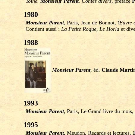
Toine.
Monsieur Parent
. Contes divers
, préface
P
1980
Monsieur Parent
, Paris, Jean de Bonnot,
Œuvre 
Contient aussi :
La Petite Roque
,
Le Horla
et dive
1988
Monsieur Parent
, éd.
Claude Marti
1993
Monsieur Parent
, Paris, Le Grand livre du mois,
1995
Monsieur Parent
, Meudon, Regards et lectures,