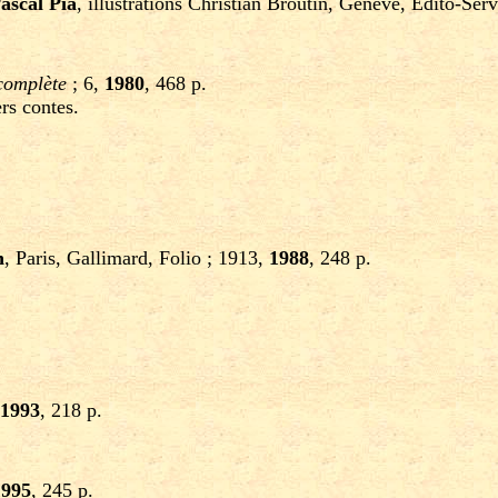
ascal Pia
, illustrations Christian Broutin, Genève, Édito-Ser
complète
; 6,
1980
, 468 p.
rs contes.
n
, Paris, Gallimard, Folio ; 1913,
1988
, 248 p.
1993
, 218 p.
1995
, 245 p.