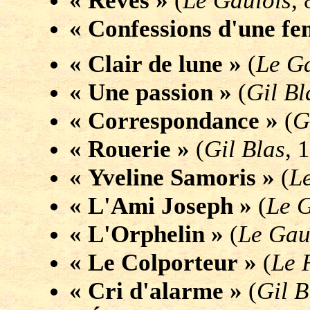
« Rêves »
(
Le Gaulois
,
« Confessions d'une f
« Clair de lune »
(
Le Ga
« Une passion »
(
Gil Bl
« Correspondance »
(
G
« Rouerie »
(
Gil Blas
, 
« Yveline Samoris »
(
L
« L'Ami Joseph »
(
Le G
« L'Orphelin »
(
Le Gau
« Le Colporteur »
(
Le 
« Cri d'alarme »
(
Gil B