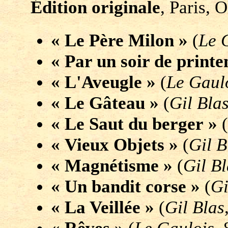
Édition originale
, Paris, 
« Le Père Milon »
(
Le 
« Par un soir de print
« L'Aveugle »
(
Le Gaul
« Le Gâteau »
(
Gil Bla
« Le Saut du berger »
(
« Vieux Objets »
(
Gil B
« Magnétisme »
(
Gil Bl
« Un bandit corse »
(
Gi
« La Veillée »
(
Gil Blas