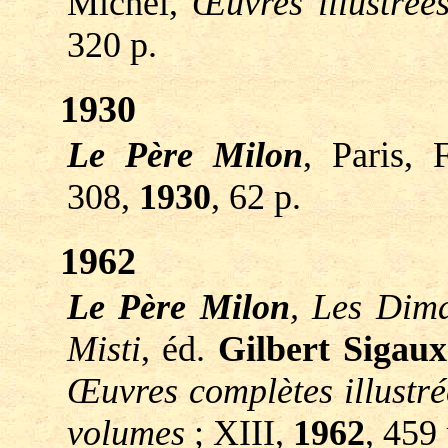
Michel,
Œuvres illustré
320 p.
1930
Le Père Milon
, Paris, 
308,
1930
, 62 p.
1962
Le Père Milon
, Les Dima
Misti
, éd.
Gilbert Sigaux
Œuvres complètes illustr
volumes
; XIII,
1962
, 459 