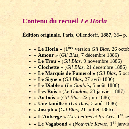
Contenu du recueil
Le Horla
Édition originale
, Paris, Ollendorff,
1887
, 354 p.
ère
« Le Horla »
(1
version
Gil Blas
, 26 octo
« Amour »
(
Gil Blas
, 7 décembre 1886)
« Le Trou »
(
Gil Blas
, 9 novembre 1886)
« Clochette »
(
Gil Blas
, 21 décembre 1886)
« Le Marquis de Fumerol »
(
Gil Blas
, 5 oc
« Le Signe »
(
Gil Blas
, 27 avril 1886)
« Le Diable »
(
Le Gaulois
, 5 août 1886)
« Les Rois »
(
Le Gaulois
, 23 janvier 1887)
« Au bois »
(
Gil Blas
, 22 juin 1886)
« Une famille »
(
Gil Blas
, 3 août 1886)
« Joseph »
(
Gil Blas
, 21 juillet 1886)
er
« L'Auberge »
(
Les Lettres et les Arts
, 1
se
er
« Le Vagabond »
(
Nouvelle Revue
, 1
janvi