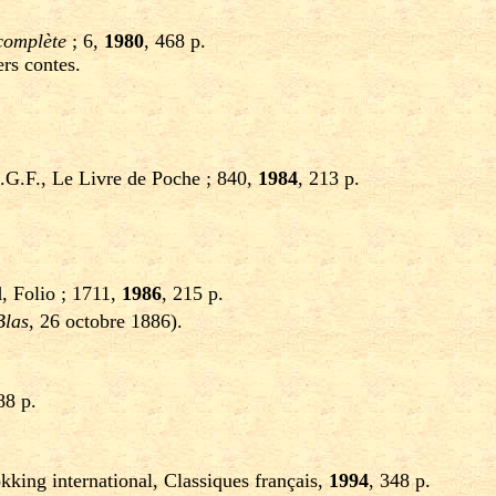
complète
; 6,
1980
, 468 p.
ers contes.
L.G.F., Le Livre de Poche ; 840,
1984
, 213 p.
d, Folio ; 1711,
1986
, 215 p.
Blas
, 26 octobre 1886).
88 p.
okking international, Classiques français,
1994
, 348 p.