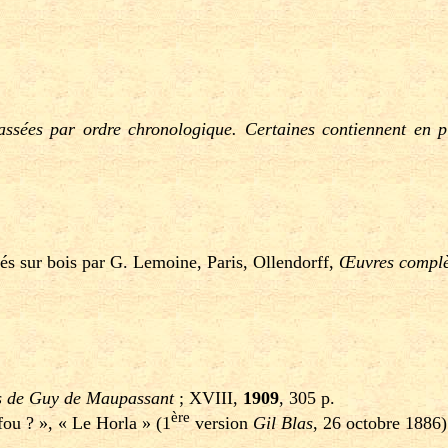
lassées par ordre chronologique. Certaines contiennent en 
és sur bois par G. Lemoine, Paris, Ollendorff,
Œuvres complèt
s de Guy de Maupassant
; XVIII,
1909
, 305 p.
ère
ou ? », « Le Horla » (1
version
Gil Blas
, 26 octobre 1886)